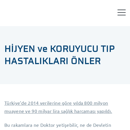
clariwell
HİJYEN ve KORUYUCU TIP
HASTALIKLARI ÖNLER
Türkiye’de 2014 verilerine göre yılda 800 milyon
muayene ve 90 milyar lira sağlık harcaması yapıldı.
Bu rakamlara ne Doktor yetişebilir, ne de Devletin