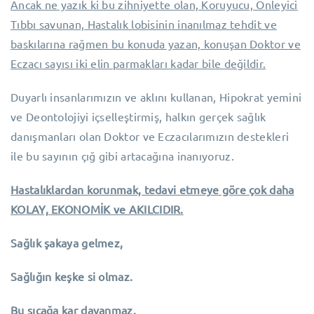
Ancak ne yazık ki bu zihniyette olan, Koruyucu, Önleyici
Tıbbı savunan, Hastalık lobisinin inanılmaz tehdit ve
baskılarına rağmen bu konuda yazan, konuşan Doktor ve
Eczacı sayısı iki elin parmakları kadar bile değildir.
Duyarlı insanlarımızın ve aklını kullanan, Hipokrat yemini
ve Deontolojiyi içselleştirmiş, halkın gerçek sağlık
danışmanları olan Doktor ve Eczacılarımızın destekleri
ile bu sayının çığ gibi artacağına inanıyoruz.
Hastalıklardan korunmak, tedavi etmeye göre çok daha
KOLAY, EKONOMİK ve AKILCIDIR.
Sağlık şakaya gelmez,
Sağlığın keşke si olmaz.
Bu sıcağa kar dayanmaz.